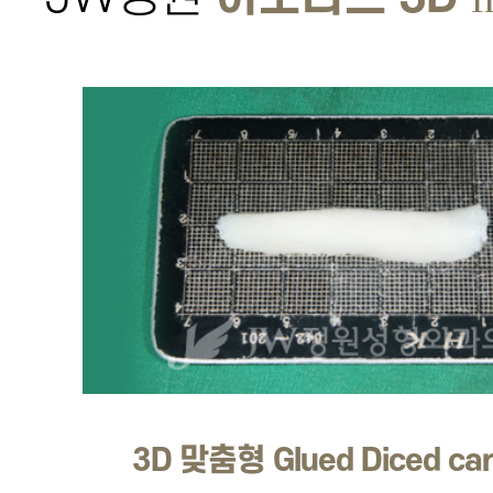
3D 맞춤형 Glued Diced car