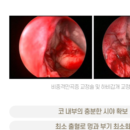
비중격만곡증 교정술 및 하비갑개 교
코 내부의 충분한 시야 확보
최소 출혈로 멍과 부기 최소