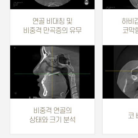
연골 비대칭 및
하비갑
비중격 만곡증의 유무
코막
비중격 연골의
코 
상태와 크기 분석