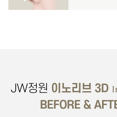
JW정원
이노리브 3D
I
BEFORE & AFT