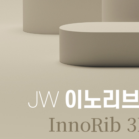
JW
이노리브
InnoRib 