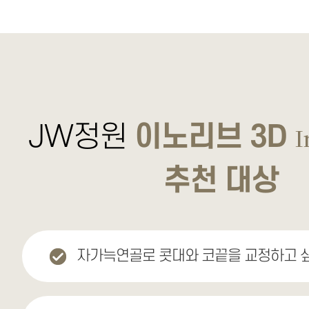
JW정원
이노리브 3D
I
추천 대상
자가늑연골로 콧대와 코끝을 교정하고 