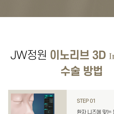
JW정원
이노리브 3D
I
수술 방법
STEP 01
환자 니즈에 맞는 