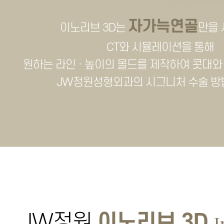
자가늑연골
이노리브 3D는
만을
CT와 시뮬레이션을 통해
원하는 라인 · 높이의 몰드를 제작하여 콧대
JW정원성형외과의 시그니처 수술 방
JW정원
이노리브 3D
I