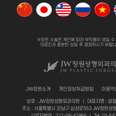
※모든 수술은 개인에 따라 부작용이 생길 수
의료진과 충분한 상담 후 결정하시기 바랍니
JW정원소개
개인정보취급방침
이용약
상호 : JW정원성형외과의원
대표자명 : 설철
|
주소 : 서울특별시 강남구 삼성로553 JW정원성형
사업자번호 : 211-09-47966
Tel. 02-5
|