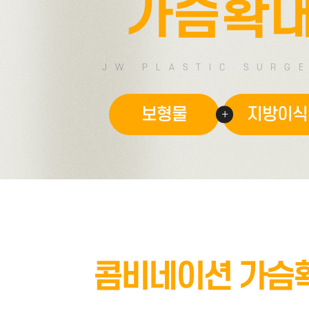
가슴확
JW PLASTIC SURG
보형물
지방이식
콤비네이션 가슴