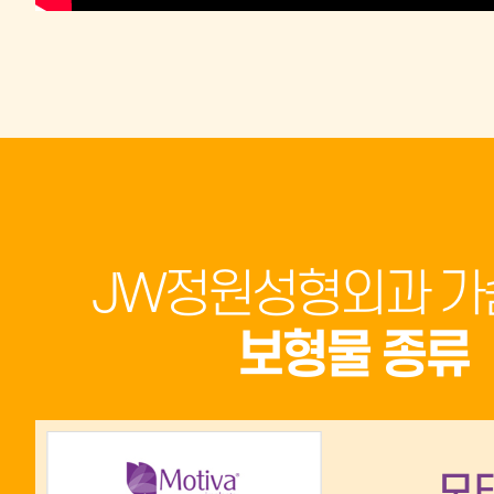
JW정원성형외과 가
보형물 종류
모