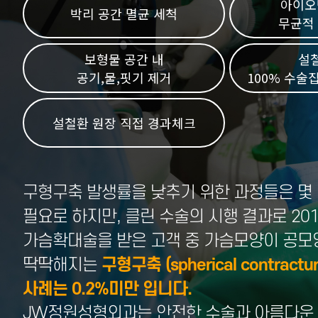
아이오
박리 공간 멸균 세척
무균적
보형물 공간 내
설
공기,물,핏기 제거
100% 수술집
설철환 원장 직접 경과체크
구형구축 발생률을 낮추기 위한 과정들은 몇
필요로 하지만, 클린 수술의 시행 결과로 20
가슴확대술을 받은 고객 중 가슴모양이 공
딱딱해지는
구형구축 (spherical contract
사례는 0.2%미만 입니다.
JW정원성형외과는 안전한 수술과 아름다운